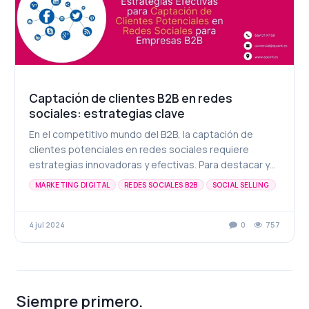
Captación de clientes B2B en redes
sociales: estrategias clave
En el competitivo mundo del B2B, la captación de
clientes potenciales en redes sociales requiere
estrategias innovadoras y efectivas. Para destacar y
atraer a los clientes adecuados, es esencial adopt...
MARKETING DIGITAL
REDES SOCIALES B2B
SOCIAL SELLING
4 jul 2024
0
757
Siempre primero.