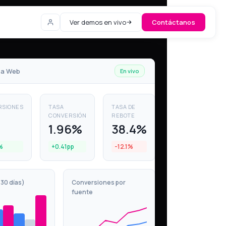
Ver demos en vivo
Contáctanos
ica Web
En vivo
RSIONES
TASA
TASA DE
CONVERSIÓN
REBOTE
1.96%
38.4%
%
+0.41pp
-12.1%
 30 días)
Conversiones por
fuente