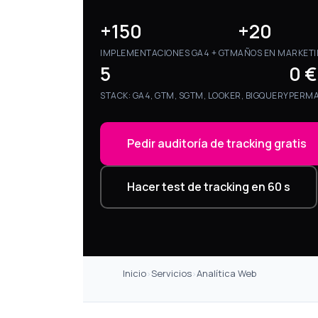
+150
+20
IMPLEMENTACIONES GA4 + GTM
AÑOS EN MARKETI
5
0 €
STACK: GA4, GTM, SGTM, LOOKER, BIGQUERY
PERMA
Pedir auditoría de tracking gratis
Hacer test de tracking en 60 s
Inicio
Servicios
Analítica Web
›
›