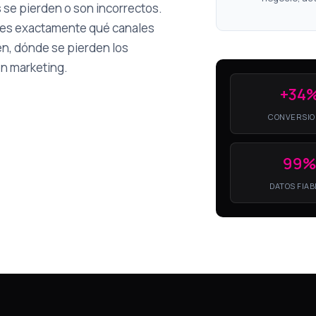
 se pierden o son incorrectos.
abes exactamente qué canales
n, dónde se pierden los
en marketing.
+34
CONVERSIO
99
DATOS FIA