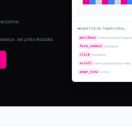
NG DIGITAL
EVENTOS EN TIEMPO REAL
/checkout/confirmaci
purchase
NENCIA · SIN LETRA PEQUEÑA
/contacto
form_submit
/contacto
click
/servicios/analitica-web
scroll
/inicio
page_view