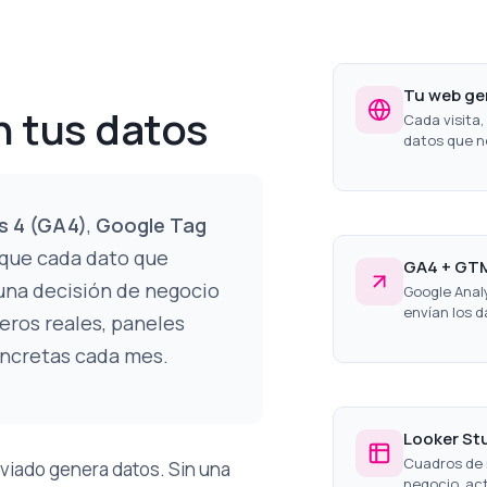
Tu web ge
 tus datos
Cada visita,
datos que n
s 4 (GA4)
,
Google Tag
que cada dato que
GA4 + GT
una decisión de negocio
Google Anal
envían los d
eros reales, paneles
ncretas cada mes.
Looker Stu
Cuadros de 
enviado genera datos. Sin una
negocio, act