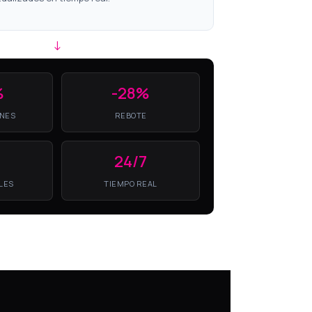
↓
%
-28%
NES
REBOTE
%
24/7
BLES
TIEMPO REAL