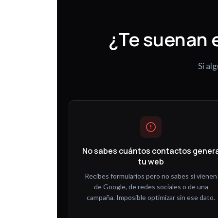
¿Te suenan 
Si al
No sabes cuántos contactos gener
tu web
Recibes formularios pero no sabes si vienen
de Google, de redes sociales o de una
campaña. Imposible optimizar sin ese dato.