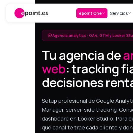
Ir al contenido
epoint One
Servicios
Agencia analytics · GA4, GTM y Looker Stu
Tu agencia de
a
web
: tracking fi
decisiones rent
Setup profesional de Google Analyti
Manager, server-side tracking, Con
dashboard en Looker Studio. Para 
qué canal te trae cada cliente y dón