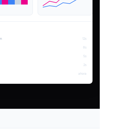
on
12s
8s
5s
2s
ahora