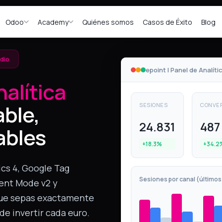
Odoo
Academy
Quiénes somos
Casos de Éxito
Blog
dio
epoint | Panel de Analít
nalítica
able,
SESIONES
CONVE
24.831
487
ables
+18.3%
+34.2
cs 4, Google Tag
Sesiones por canal (últimos
sent Mode v2 y
que sepas exactamente
de invertir cada euro.