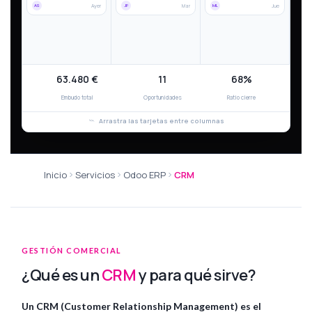
AS
Ayer
JP
Mar
ML
Jue
63.480 €
11
68%
Embudo total
Oportunidades
Ratio cierre
Arrastra las tarjetas entre columnas
Inicio
Servicios
Odoo ERP
CRM
GESTIÓN COMERCIAL
¿Qué es un
CRM
y para qué sirve?
Un CRM (Customer Relationship Management) es el