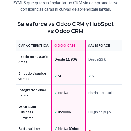
PYMES que quieren implantar un CRM sin comprometerse
con licencias caras ni curvas de aprendizaje largas.
Salesforce vs Odoo CRM y HubSpot
vs Odoo CRM
CARACTERÍSTICA
ODOO CRM
SALESFORCE
Precio por usuario
Desde 11,90 €
Desde 23 €
/ mes
Embudo visual de
✓
Sí
✓
Sí
ventas
Integración email
✓
Nativa
Plugin necesario
nativa
WhatsApp
Business
✓
Incluido
Plugin de pago
integrado
Facturación y
✓
Nativa (Odoo