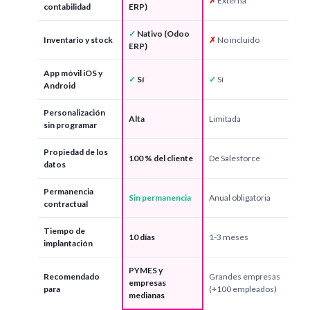
✗
Externa
contabilidad
ERP)
✓
Nativo (Odoo
Inventario y stock
✗
No incluido
ERP)
App móvil iOS y
✓
Sí
✓
Sí
Android
Personalización
Alta
Limitada
sin programar
Propiedad de los
100 % del cliente
De Salesforce
datos
Permanencia
Sin permanencia
Anual obligatoria
contractual
Tiempo de
10 días
1-3 meses
implantación
PYMES y
Recomendado
Grandes empresas
empresas
para
(+100 empleados)
medianas