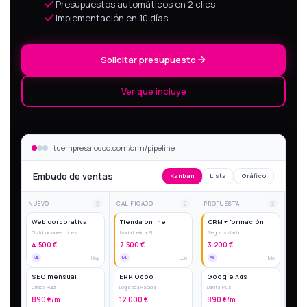
Presupuestos automáticos en 2 clics
Implementación en 10 días
Solicitar presupuesto
Ver qué incluye
tuempresa.odoo.com/crm/pipeline
Embudo de ventas
Kanban
Lista
Gráfico
NUEVO
2
CALIFICADO
2
PROPUESTA
2
Web corporativa
Tienda online
CRM + formación
Distribuciones López
Moda Ibérica SL
Seguros Martín
4.500 €
7.500 €
3.200 €
ML
Hoy
ML
Lun
AS
Mié
SEO mensual
ERP Odoo
Google Ads
Clínica Ruiz
Logística Rápida
Dental Plus
890 €/m
12.000 €
890 €/m