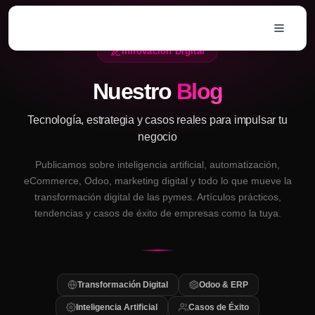
Ir al contenido
Innovación Digital
Nuestro
Blog
Tecnología, estrategia y casos reales para impulsar tu
negocio
Publicamos sobre inteligencia artificial, automatización,
eCommerce, Odoo, marketing digital y todo lo que mueve la
transformación digital de las pymes. Artículos prácticos,
tendencias y casos de éxito de empresas como la tuya.
Transformación Digital
Odoo & ERP
Inteligencia Artificial
Casos de Éxito