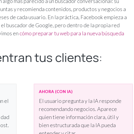
 algo más parecido a un buscador conversacional: su
eguntas y recomienda contenidos, productos y negocios a
eses de cada usuario. En la práctica, Facebook empieza a
l buscador de Google, pero dentro de la propia red
 vimos en
cómo preparar tu web para la nueva búsqueda
tran tus clientes:
AHORA (CON IA)
n el
El usuario pregunta y la IA responde
recomendando negocios. Aparece
lidad
quien tiene información clara, útil y
ost.
bien estructurada que la IA pueda
entender y citar.