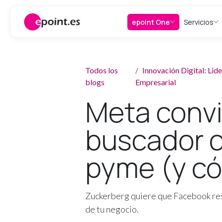
Ir al contenido
epoint One
Servicios
Todos los
Innovación Digital: Li
blogs
Empresarial
Meta convi
buscador c
pyme (y có
Zuckerberg quiere que Facebook resp
de tu negocio.