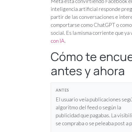
Meta está convirtiendo Facebook en
inteligencia artificial responde pr
partir de las conversaciones e inter
comportarse como ChatGPT o como e
social. Es la misma corriente que ya
con IA
.
Cómo te encuen
antes y ahora
ANTES
El usuario veía publicaciones segú
algoritmo del feed o según la
publicidad que pagabas. La visibi
se compraba o se peleaba post a p