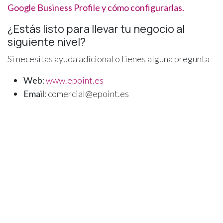
Google Business Profile y cómo configurarlas.
¿Estás listo para llevar tu negocio al
siguiente nivel?
Si necesitas ayuda adicional o tienes alguna pregunta
Web
:
www.epoint.es
Email
: comercial@epoint.es
Consultoría Gratuita
SERVICIO RELACIONADO
¿Quieres que te encuentren los clientes de tu
zona? Conoce nuestro servicio de
SEO local
.
El SEO local es solo una pieza; el resto lo cubrimos en nuestro