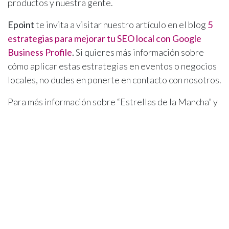
productos y nuestra gente.
Epoint
te invita a visitar nuestro artículo en el blog
5
estrategias para mejorar tu SEO local con Google
Business Profile
.
Si quieres más información sobre
cómo aplicar estas estrategias en eventos o negocios
locales, no dudes en ponerte en contacto con nosotros.
Para más información sobre “Estrellas de la Mancha” y
nuestro trabajo, visita
epoint.es
.
¿Una consultoría gratuita? ¡
Contáctanos
!
en
Innovación Digital: Liderando el Cambio Empresarial
#
Estrellas de la Mancha
congreso AEDEM
gastronomía local
marketing
Mark Mordvin
20 de junio de 2024