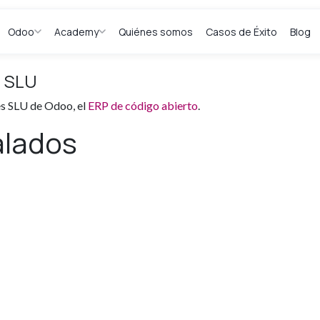
Odoo
Academy
Quiénes somos
Casos de Éxito
Blog
s SLU
es SLU de Odoo, el
ERP de código abierto
.
alados