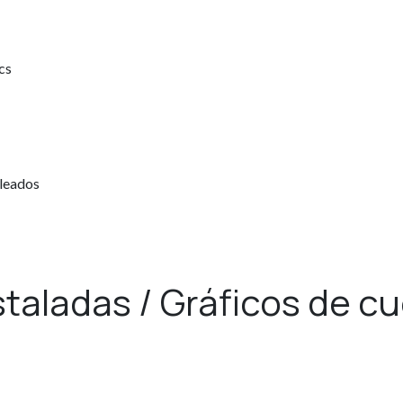
cs
pleados
staladas / Gráficos de c