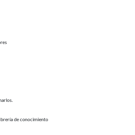
bres
narlos.
librería de conocimiento