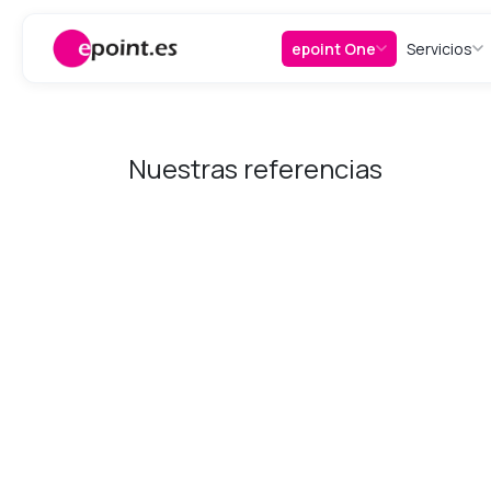
Ir al contenido
epoint One
Servicios
Nuestras referencias