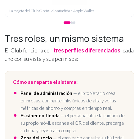
La tarjeta del Club OptiAudio añadida a Apple Wallet
Tres roles, un mismo sistema
El Club funciona con
tres perfiles diferenciados
, cada
uno con su vista y sus permisos:
Cómo se reparte el sistema:
Panel de administración
— el propietario crea
empresas, comparte links únicos de alta y ve las
métricas de ahorro y compras en tiempo real.
Escáner en tienda
— el personal abre la cámara de
su propio móvil, escanea el QR del cliente, precarga
su ficha y registra la compra.
Zona del socio
— el empleado consulta su historial