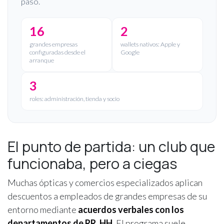
paso.
16
2
grandes empresas
wallets nativos: Apple y
configuradas desde el
Google
arranque
3
roles: administración, tienda y socio
El punto de partida: un club que
funcionaba, pero a ciegas
Muchas ópticas y comercios especializados aplican
descuentos a empleados de grandes empresas de su
entorno mediante
acuerdos verbales con los
departamentos de RR. HH.
El programa suele