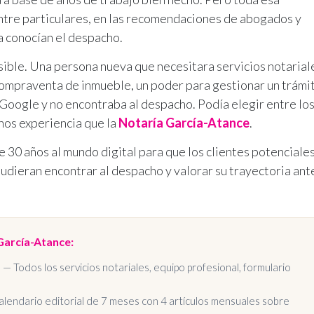
 entre particulares, en las recomendaciones de abogados y
ya conocían el despacho.
visible. Una persona nueva que necesitara servicios notarial
compraventa de inmueble, un poder para gestionar un trámi
Google y no encontraba al despacho. Podía elegir entre lo
nos experiencia que la
Notaría García-Atance
.
e 30 años al mundo digital para que los clientes potenciale
udieran encontrar al despacho y valorar su trayectoria ant
García-Atance:
l
— Todos los servicios notariales, equipo profesional, formulario
lendario editorial de 7 meses con 4 artículos mensuales sobre