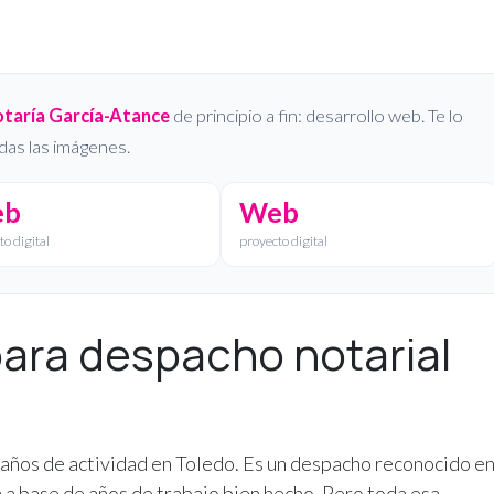
taría García-Atance
de principio a fin: desarrollo web. Te lo
das las imágenes.
eb
Web
o digital
proyecto digital
para despacho notarial
 años de actividad en Toledo. Es un despacho reconocido en
 a base de años de trabajo bien hecho. Pero toda esa