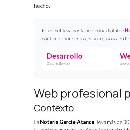
hecho.
En epoint llevamos la presencia digital de
No
contamos por dentro, paso a paso y con to
Desarrollo
W
Desarrollo web
proyect
Web profesional 
Contexto
La
Notaría García-Atance
lleva más de 30
ciudad con una reputación sólida construida