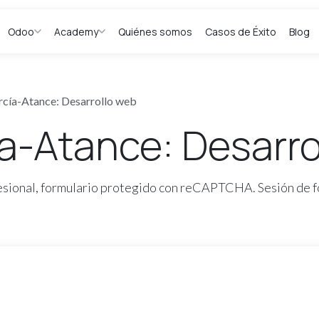
Odoo
Academy
Quiénes somos
Casos de Éxito
Blog
rcía-Atance: Desarrollo web
ía-Atance: Desarro
fesional, formulario protegido con reCAPTCHA. Sesión de fo