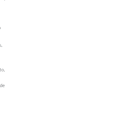
o
s,
to,
 de