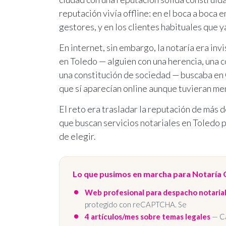
reputación vivía offline: en el boca a boca
gestores, y en los clientes habituales que 
En internet, sin embargo, la notaría era in
en Toledo — alguien con una herencia, una 
una constitución de sociedad — buscaba en 
que sí aparecían online aunque tuvieran me
El reto era trasladar la reputación de más d
que buscan servicios notariales en Toledo p
de elegir.
Lo que pusimos en marcha para Notaría 
Web profesional para despacho notaria
protegido con reCAPTCHA. Se
4 artículos/mes sobre temas legales
— Ca