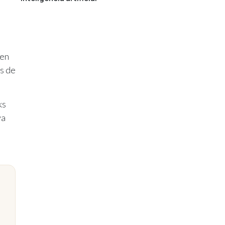
 en
as de
ks
va