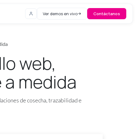
Ver demos en vivo
Contáctanos
dida
lo web,
re a medida
aciones de cosecha, trazabilidad e