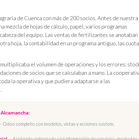
agraria de Cuenca con más de 200 socios. Antes de nuestra
na mezcla de hojas de cálculo, papel, varios programas
abeza del equipo. Las ventas de fertilizantes se anotaban
tra hoja, la contabilidad en un programa antiguo, las cuot
ultiplicaba el volumen de operaciones y los errores: stoc
idaciones de socios que se calculaban a mano. La cooperati
toda la operativa y que pudiera adaptarse a las
.
 Alcamancha:
 Odoo completo con modelos, vistas y acciones custom,
cial
— Asistente entrenado con información de servicios, productos