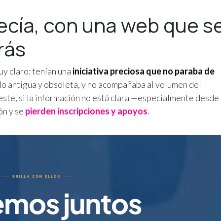
ecía, con una web que s
rás
uy claro: tenían una
iniciativa preciosa que no paraba de
do antigua y obsoleta, y no acompañaba al volumen del
ste, si la información no está clara —especialmente desde 
ón y se
pierden inscripciones y apoyos
.