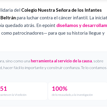
lidaria del
Colegio Nuestra Señora de los Infantes
 Beltrán
para luchar contra el cáncer infantil. La inicia
bía quedado atrás. En epoint
diseñamos y desarrolla
omo patrocinadores— para que su historia llegue y
ra, sino como una
herramienta al servicio de la causa
, sobre
ad, hacer fácil lo importante y construir confianza. Te lo contamos
651
100%
pantes en la VI edición
de lo recaudado, a la investigación