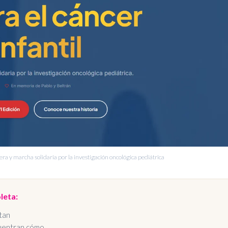
rrera y marcha solidaria por la investigación oncológica pediátrica
leta:
tan
cuentran cómo