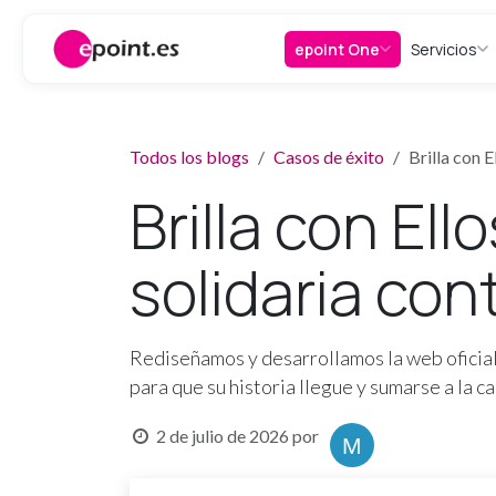
Ir al contenido
epoint One
Servicios
Todos los blogs
Casos de éxito
Brilla con E
Brilla con Ell
solidaria cont
Rediseñamos y desarrollamos la web oficial d
para que su historia llegue y sumarse a la ca
2 de julio de 2026
por