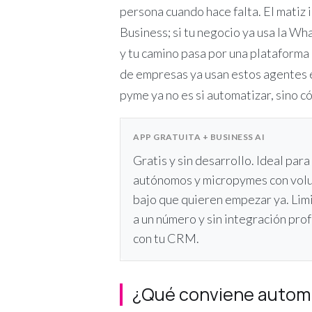
persona cuando hace falta. El matiz
Business; si tu negocio ya usa la W
y tu camino pasa por una plataform
de empresas ya usan estos agentes 
pyme ya no es si automatizar, sino c
APP GRATUITA + BUSINESS AI
Gratis y sin desarrollo. Ideal para
autónomos y micropymes con vol
bajo que quieren empezar ya. Lim
a un número y sin integración pro
con tu CRM.
¿Qué conviene automat