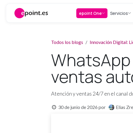
Ir al contenido
epoint One
Servicios
Todos los blogs
Innovación Digital: 
WhatsApp B
ventas au
Atención y ventas 24/7 en el canal d
30 de junio de 2026
por
Elias Zr