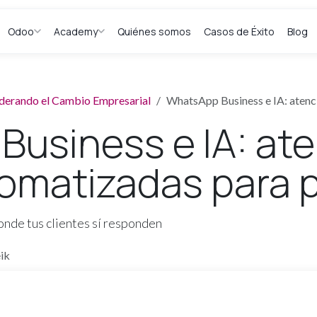
Odoo
Academy
Quiénes somos
Casos de Éxito
Blog
Liderando el Cambio Empresarial
WhatsApp Business e IA: atenc
usiness e IA: ate
tomatizadas para
onde tus clientes sí responden
eik