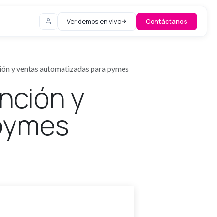
Ver demos en vivo
Contáctanos
ión y ventas automatizadas para pymes
nción y
 pymes