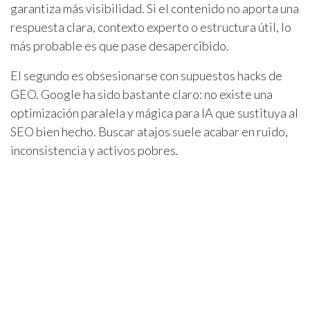
garantiza más visibilidad. Si el contenido no aporta una
respuesta clara, contexto experto o estructura útil, lo
más probable es que pase desapercibido.
El segundo es obsesionarse con supuestos hacks de
GEO. Google ha sido bastante claro: no existe una
optimización paralela y mágica para IA que sustituya al
SEO bien hecho. Buscar atajos suele acabar en ruido,
inconsistencia y activos pobres.
El tercero es separar demasiado SEO, GEO, contenido,
marca y captación. En 2026 esas piezas están más
conectadas que antes. La empresa que trata la
visibilidad como un sistema completo tiene más
opciones que la que trabaja cada canal por separado.
El cuarto es medir solo volumen. En la nueva búsqueda
importa menos inflar visitas irrelevantes y más ganar