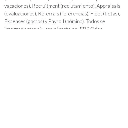
vacaciones), Recruitment (reclutamiento), Appraisals
(evaluaciones), Referrals (referencias), Fleet (flotas),
Expenses (gastos) y Payroll (nómina). Todos se
integran entre sí y con el resto del ERP Odoo.
¿Cuánto cuesta implantar Odoo RH en
una pyme?
En epoint trabajamos con
paquetes cerrados desde
~2.500 €
para implantaciones estándar de Odoo RH
en pymes (módulo de empleados + ausencias +
reclutamiento básico). Proyectos más complejos con
integraciones a medida arrancan en 5.000-8.000 €.
Pídenos un presupuesto sin compromiso adaptado a tu
situación.
¿Odoo RH es compatible con la
normativa española de RRHH?