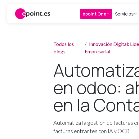
Ir al contenido
epoint One
Servicios
Todos los
Innovación Digital: Li
blogs
Empresarial
Automatiza
en odoo: a
en la Cont
Automatiza la gestión de facturas 
facturas entrantes con IA y OCR