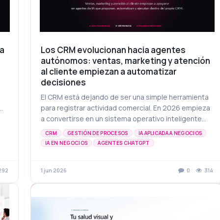
a
Los CRM evolucionan hacia agentes
autónomos: ventas, marketing y atención
al cliente empiezan a automatizar
decisiones
El CRM está dejando de ser una simple herramienta
para registrar actividad comercial. En 2026 empieza
a convertirse en un sistema operativo inteligente
que propone, automatiza y ejecuta parte del trabajo
CRM
GESTIÓN DE PROCESOS
IA APLICADA A NEGOCIOS
en ventas, marketing y atención al cliente.
IA EN NEGOCIOS
AGENTES CHATGPT
ATENCIÓN AL CLIENTE
AUTOMATIZACIÓN
AUTOMATIZACIÓN DE PROCESOS
INTELIGENCIA ARTIFICIAL
292
1 jun 2026
0
314
MARKETING DIGITAL
PRODUCTIVIDAD DIGITAL
TRANSFORMACIÓN DIGITAL