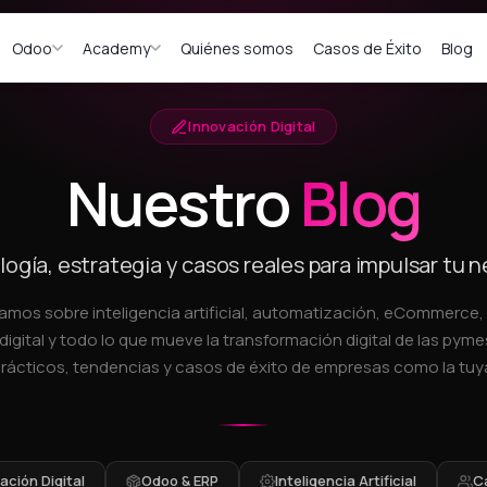
Odoo
Academy
Quiénes somos
Casos de Éxito
Blog
Innovación Digital
Nuestro
Blog
ogía, estrategia y casos reales para impulsar tu 
amos sobre inteligencia artificial, automatización, eCommerce
digital y todo lo que mueve la transformación digital de las pymes
rácticos, tendencias y casos de éxito de empresas como la tuy
ción Digital
Odoo & ERP
Inteligencia Artificial
C