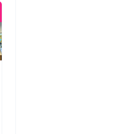
Estudios y datos
eventos solidarios
Experiencias
Facturación electrónica
facturación electrónica
fidelización de cliente
Fidelización de cliente
Field service
Fondos Next Generation
formación odoo
Fundación El Sueño de Vicky
futuro del marketing
GA4
Galicia
gastronomía local
GenAI
GEO
geolocalización
gestión comercial
gestión de expedientes
Gestión de procesos