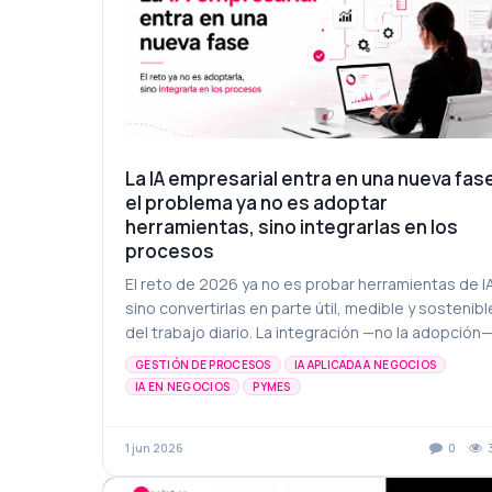
La IA empresarial entra en una nueva fas
el problema ya no es adoptar
herramientas, sino integrarlas en los
procesos
El reto de 2026 ya no es probar herramientas de I
sino convertirlas en parte útil, medible y sostenibl
del trabajo diario. La integración —no la adopción
es lo que separa una pyme que consume tecnolog
GESTIÓN DE PROCESOS
IA APLICADA A NEGOCIOS
de otra que la transforma en capacidad operativa.
IA EN NEGOCIOS
PYMES
AUTOMATIZACIÓN DE PROCESOS
CONSULTORÍA DIGITAL
CONSULTORÍA TECNOLÓGICA
INTELIGENCIA ARTIFICIAL
1 jun 2026
0
PRODUCTIVIDAD DIGITAL
TRANSFORMACIÓN DIGITAL