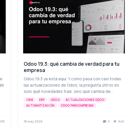
Odoo 19.3: qué cambia de verdad para tu
empresa
te
Odoo 19.3 ya está aquí. Y como pasa con casi todas
 de
las actualizaciones de Odoo, la pregunta útil no es
solo qué novedades trae, sino qué cambia de
verdad para una empresa que trabaja con ventas,
CRM
ERP
ODOO
ACTUALIZACIONES ODOO
opera...
AUTOMATIZACIÓN
ODOO PARA EMPRESAS
TRANSFORMACIÓN DIGITAL
395
18 may 2026
0
340