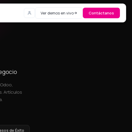
Ver demos en vivo
Contáctanos
negocio
, Odoo,
. Artículos
a.
asos de Éxito