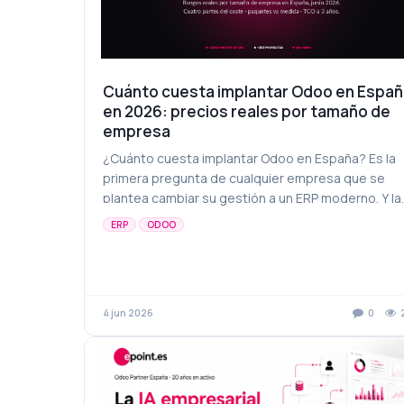
Cuánto cuesta implantar Odoo en Españ
en 2026: precios reales por tamaño de
empresa
¿Cuánto cuesta implantar Odoo en España? Es la
primera pregunta de cualquier empresa que se
plantea cambiar su gestión a un ERP moderno. Y la
respuesta sincera es: depende . Pero te damos
ERP
ODOO
rangos reale...
4 jun 2026
0