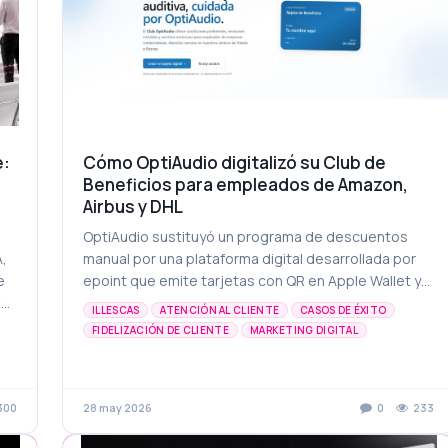
e:
Cómo OptiAudio digitalizó su Club de
Beneficios para empleados de Amazon,
Airbus y DHL
OptiAudio sustituyó un programa de descuentos
A,
manual por una plataforma digital desarrollada por
e
epoint que emite tarjetas con QR en Apple Wallet y
—
Google Wallet a empleados de empresas como
ILLESCAS
ATENCIÓN AL CLIENTE
CASOS DE ÉXITO
ía
Amazon, A...
FIDELIZACIÓN DE CLIENTE
MARKETING DIGITAL
SOLUCIONESB2B
300
28 may 2026
0
233