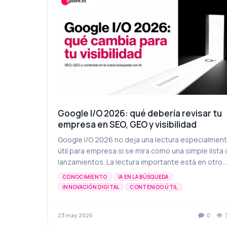
Google I/O 2026: qué debería revisar tu
empresa en SEO, GEO y visibilidad
Google I/O 2026 no deja una lectura especialmen
útil para empresa si se mira como una simple lista
lanzamientos. La lectura importante está en otro
sitio: Google confirmó el 19 de mayo de 2026 qu...
CONOCIMIENTO
IA EN LA BÚSQUEDA
INNOVACIÓN DIGITAL
CONTENIDO ÚTIL
ESTRATEGIA DIGITAL
INTELIGENCIA ARTIFICIAL
MARKETING PARA EMPRESAS
VISIBILIDAD DIGITAL
23 may 2026
0