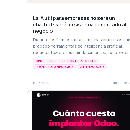
La IA útil para empresas no será un
chatbot: será un sistema conectado al
negocio
Durante los últimos meses, muchas empresas ha
probado herramientas de inteligencia artificial:
redactar textos, resumir documentos, responder
correos o incorporar asistentes en atención al
CRM
ERP
GESTIÓN DE PROCESOS
cliente, m...
IA APLICADA A NEGOCIOS
IA EN NEGOCIOS
INNOVACIÓN DIGITAL
ODOO
SOFTWARE EMPRESARIAL
8 jun 2026
0