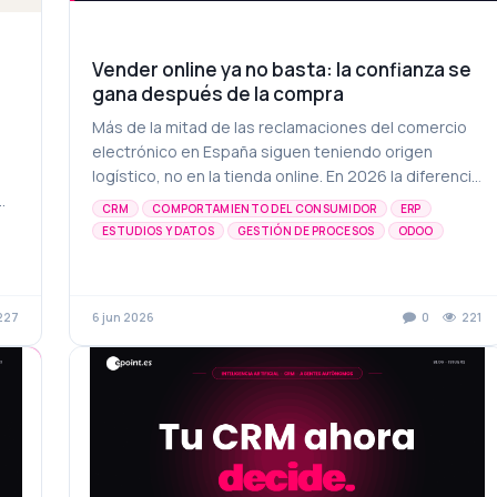
Vender online ya no basta: la confianza se
gana después de la compra
Más de la mitad de las reclamaciones del comercio
n
electrónico en España siguen teniendo origen
logístico, no en la tienda online. En 2026 la diferencia
ya no está en vender: está en cumplir bien despu...
CRM
COMPORTAMIENTO DEL CONSUMIDOR
ERP
ESTUDIOS Y DATOS
GESTIÓN DE PROCESOS
ODOO
AUTOMATIZACIÓN
COMERCIO ELECTRÓNICO
ECOMMERCE
INTEGRACIÓN ECOMMERCE
LOGÍSTICA ECOMMERCE
TRANSFORMACIÓN DIGITAL
227
6 jun 2026
0
221