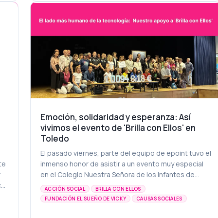
Emoción, solidaridad y esperanza: Así
vivimos el evento de 'Brilla con Ellos' en
Toledo
El pasado viernes, parte del equipo de epoint tuvo el
te
inmenso honor de asistir a un evento muy especial
r
en el Colegio Nuestra Señora de los Infantes de
a ,
Toledo. Nos invitaron para compartir los resulta...
ACCIÓN SOCIAL
BRILLA CON ELLOS
FUNDACIÓN EL SUEÑO DE VICKY
CAUSAS SOCIALES
DESARROLLO WEB
EVENTOS SOLIDARIOS