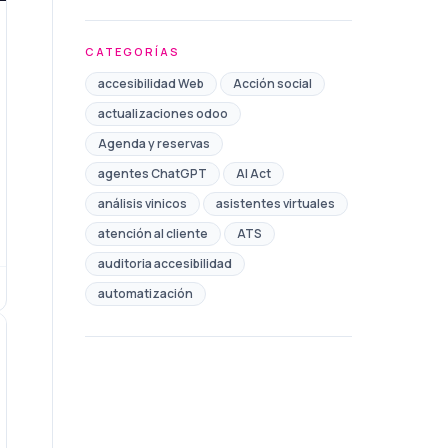
CATEGORÍAS
accesibilidad Web
Acción social
actualizaciones odoo
Agenda y reservas
agentes ChatGPT
AI Act
análisis vinicos
asistentes virtuales
atención al cliente
ATS
auditoria accesibilidad
automatización
Automatización de Marketing
automatización de procesos
automatización redes sociales
Ayudas
Ayuntamiento
bono comercio toledo
Brand safety