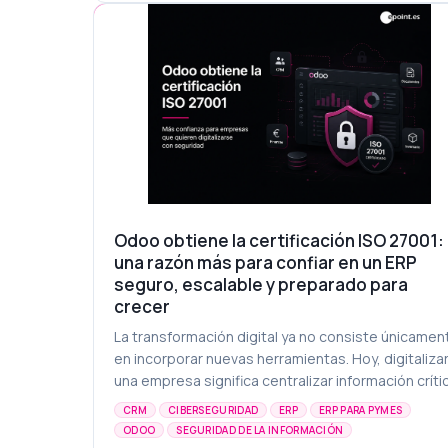
Odoo obtiene la certificación ISO 27001:
una razón más para confiar en un ERP
seguro, escalable y preparado para
crecer
La transformación digital ya no consiste únicamen
en incorporar nuevas herramientas. Hoy, digitaliza
una empresa significa centralizar información crític
conectar departamentos, automatizar proc...
CRM
CIBERSEGURIDAD
ERP
ERP PARA PYMES
ODOO
SEGURIDAD DE LA INFORMACIÓN