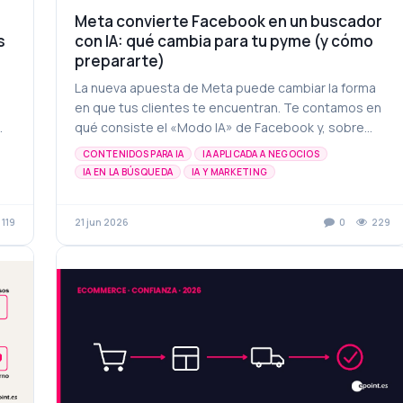
Meta convierte Facebook en un buscador
s
con IA: qué cambia para tu pyme (y cómo
prepararte)
La nueva apuesta de Meta puede cambiar la forma
en que tus clientes te encuentran. Te contamos en
qué consiste el «Modo IA» de Facebook y, sobre
todo, qué conviene que hagas en tu negocio para no
CONTENIDOS PARA IA
IA APLICADA A NEGOCIOS
qued...
IA EN LA BÚSQUEDA
IA Y MARKETING
119
21 jun 2026
0
229