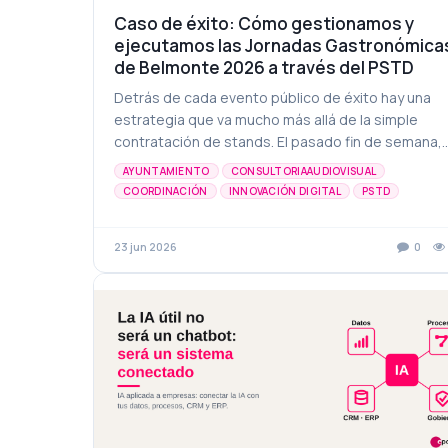
Caso de éxito: Cómo gestionamos y
ejecutamos las Jornadas Gastronómica
de Belmonte 2026 a través del PSTD
Detrás de cada evento público de éxito hay una
estrategia que va mucho más allá de la simple
contratación de stands. El pasado fin de semana,
Belmonte celebró sus esperadas Jornadas
AYUNTAMIENTO
CONSULTORIAAUDIOVISUAL
Gastronómicas 2026...
COORDINACIÓN
INNOVACIÓN DIGITAL
PSTD
PLANIFICACIÓN
PRODUCTORES
PROMOCIÓN
RENTABILIDAD
23 jun 2026
0