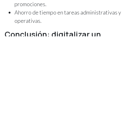
promociones.
Ahorro de tiempo en tareas administrativas y
operativas.
Conclusión: digitalizar un
herbolario es posible… y rentable
Herbolario Ágave es la prueba de que la
transformación digital también
tiene sentido para
negocios de cercanía
que quieren crecer sin perder su
esencia.
Gracias a un enfoque funcional, un acompañamiento
cercano y una herramienta potente como Odoo, hoy
cuentan con una gestión profesional, conectada y lista
para el futuro.
¿hablamos de digitalizar tu negocio?