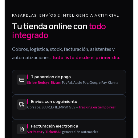
PASARELAS, ENVÍOS E INTELIGENCIA ARTIFICIAL
Tu tienda online con
todo
integrado
Cobros, logística, stock, facturación, asistentes y
automatizaciones.
Todo listo desde el primer día.
7 pasarelas de pago
Stripe
,
Redsys
,
Bizum
, PayPal, Apple Pay, Google Pay, Klarna
Envíos con seguimiento
Correos, SEUR, DHL, MRW, GLS —
tracking en tiempo real
Facturación electrónica
Verifactu
y
TicketBAI
, generación automática