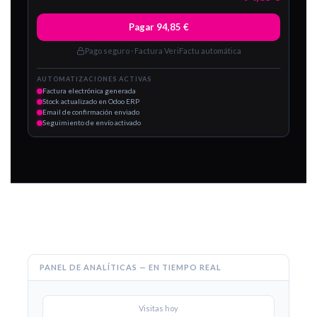
Pagar 94,85 €
Pago seguro · Factura VeriFactu automática
AUTOMATIZACIONES ACTIVAS
Factura electrónica generada
Stock actualizado en Odoo ERP
Email de confirmación enviado
Seguimiento de envío activado
PANEL DE ANALÍTICAS — EN TIEMPO REAL
Visitas hoy