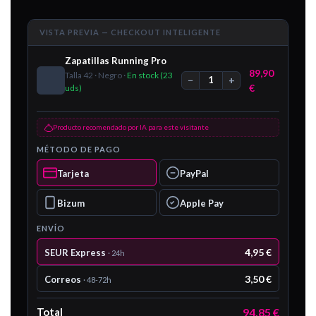
VISTA PREVIA — CHECKOUT INTELIGENTE
Zapatillas Running Pro
89,90
Talla 42 · Negro ·
En stock (23
−
+
1
€
uds)
Producto recomendado por IA para este visitante
MÉTODO DE PAGO
Tarjeta
PayPal
Bizum
Apple Pay
ENVÍO
4,95 €
SEUR Express
· 24h
3,50 €
Correos
· 48-72h
Total
94,85 €