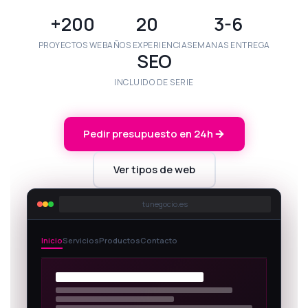
+200
20
3-6
PROYECTOS WEB
AÑOS EXPERIENCIA
SEMANAS ENTREGA
SEO
INCLUIDO DE SERIE
Pedir presupuesto en 24h
Ver tipos de web
tunegocio.es
Inicio
Servicios
Productos
Contacto