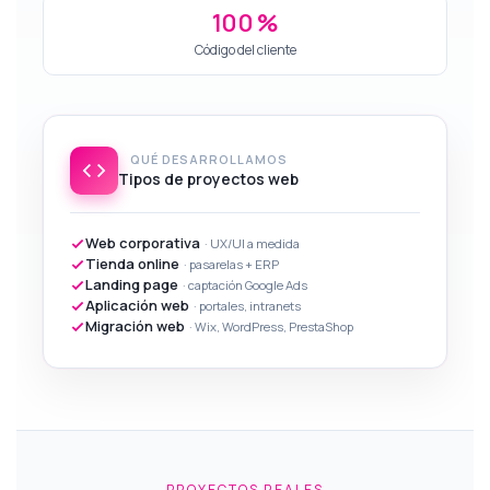
100 %
Código del cliente
QUÉ DESARROLLAMOS
Tipos de proyectos web
Web corporativa
· UX/UI a medida
Tienda online
· pasarelas + ERP
Landing page
· captación Google Ads
Aplicación web
· portales, intranets
Migración web
· Wix, WordPress, PrestaShop
PROYECTOS REALES