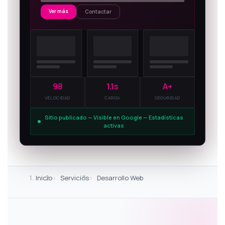
Ver más
Contactar
98
1.1s
A+
VELOCIDAD
CARGA
SEGURIDAD
Sitio publicado — Visible en Google — Estadísticas
activas
Inicio
Servicios
Desarrollo Web