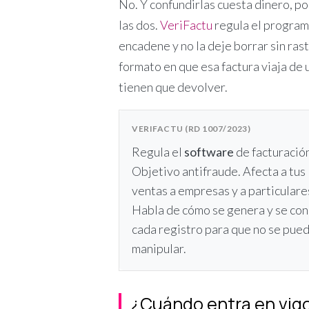
No. Y confundirlas cuesta dinero, p
las dos.
VeriFactu
regula el programa
encadene y no la deje borrar sin rast
formato en que esa factura viaja de 
tienen que devolver.
VERIFACTU (RD 1007/2023)
Regula el
software
de facturació
Objetivo antifraude. Afecta a tus
ventas a empresas y a particulare
Habla de cómo se genera y se co
cada registro para que no se pue
manipular.
¿Cuándo entra en vig