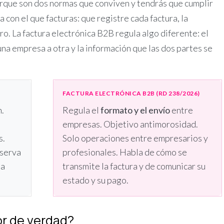
orque son dos normas que conviven y tendrás que cumplir
 con el que facturas: que registre cada factura, la
ro. La factura electrónica B2B regula algo diferente: el
una empresa a otra y la información que las dos partes se
FACTURA ELECTRÓNICA B2B (RD 238/2026)
n.
Regula el
formato y el envío
entre
empresas. Objetivo antimorosidad.
s.
Solo operaciones entre empresarios y
nserva
profesionales. Habla de cómo se
da
transmite la factura y de comunicar su
estado y su pago.
or de verdad?