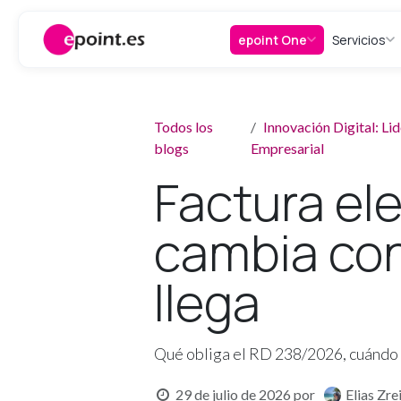
Ir al contenido
epoint One
Servicios
Todos los
Innovación Digital: L
blogs
Empresarial
Factura ele
cambia con
llega
Qué obliga el RD 238/2026, cuándo s
29 de julio de 2026
por
Elias Zre