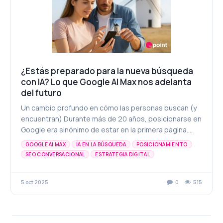
¿Estás preparado para la nueva búsqueda
con IA? Lo que Google AI Max nos adelanta
del futuro
Un cambio profundo en cómo las personas buscan (y
encuentran) Durante más de 20 años, posicionarse en
Google era sinónimo de estar en la primera página.
Pero con la llegada de la inteligencia artifici...
GOOGLE AI MAX
IA EN LA BÚSQUEDA
POSICIONAMIENTO
SEO CONVERSACIONAL
ESTRATEGIA DIGITAL
FUTURO DEL MARKETING
VISIBILIDAD ONLINE
5 oct 2025
0
515