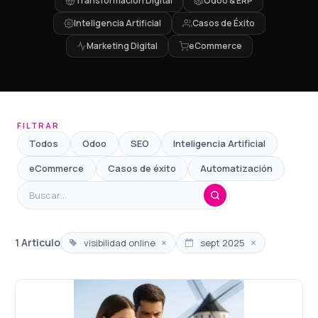
Transformación Digital
Odoo & ERP
Inteligencia Artificial
Casos de Éxito
Marketing Digital
eCommerce
FILTRAR
Todos
Odoo
SEO
Inteligencia Artificial
eCommerce
Casos de éxito
Automatización
×
×
1 Articulo
visibilidad online
sept 2025