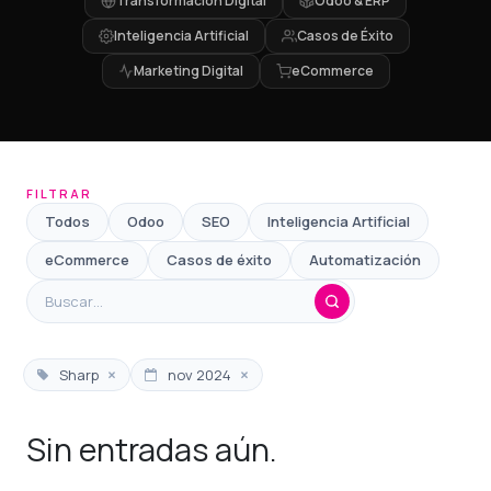
Transformación Digital
Odoo & ERP
Inteligencia Artificial
Casos de Éxito
Marketing Digital
eCommerce
FILTRAR
Todos
Odoo
SEO
Inteligencia Artificial
eCommerce
Casos de éxito
Automatización
×
×
Sharp
nov 2024
Sin entradas aún.