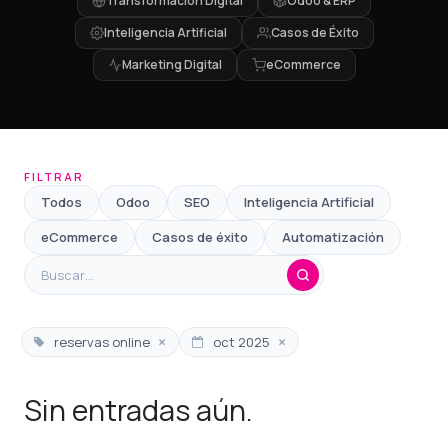
Transformación Digital
Odoo & ERP
Inteligencia Artificial
Casos de Éxito
Marketing Digital
eCommerce
FILTRAR
Todos
Odoo
SEO
Inteligencia Artificial
eCommerce
Casos de éxito
Automatización
×
×
reservas online
oct 2025
Sin entradas aún.