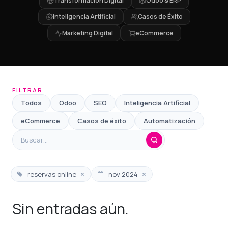
Transformación Digital
Odoo & ERP
Inteligencia Artificial
Casos de Éxito
Marketing Digital
eCommerce
FILTRAR
Todos
Odoo
SEO
Inteligencia Artificial
eCommerce
Casos de éxito
Automatización
×
×
reservas online
nov 2024
Sin entradas aún.