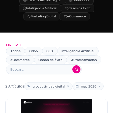
Transformación Digital
Odoo & ERP
Inteligencia Artificial
Casos de Éxito
Marketing Digital
eCommerce
FILTRAR
Todos
Odoo
SEO
Inteligencia Artificial
eCommerce
Casos de éxito
Automatización
×
×
2 Artículos
productividad digital
may 2026