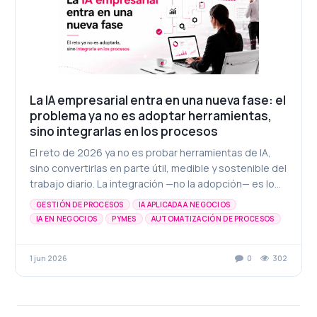
La IA empresarial entra en una nueva fase: el
problema ya no es adoptar herramientas,
sino integrarlas en los procesos
El reto de 2026 ya no es probar herramientas de IA,
sino convertirlas en parte útil, medible y sostenible del
trabajo diario. La integración —no la adopción— es lo
que separa una pyme que consume tecnología de otra
GESTIÓN DE PROCESOS
IA APLICADA A NEGOCIOS
que la transforma en capacidad operativa.
IA EN NEGOCIOS
PYMES
AUTOMATIZACIÓN DE PROCESOS
CONSULTORÍA DIGITAL
CONSULTORÍA TECNOLÓGICA
INTELIGENCIA ARTIFICIAL
PRODUCTIVIDAD DIGITAL
1 jun 2026
0
302
TRANSFORMACIÓN DIGITAL