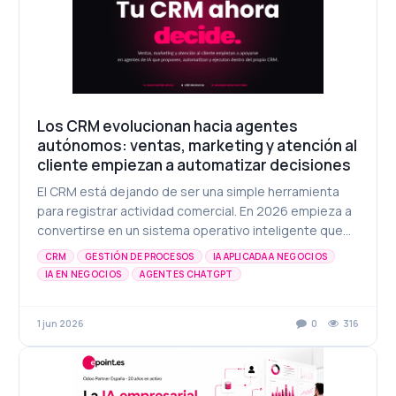
Los CRM evolucionan hacia agentes
autónomos: ventas, marketing y atención al
cliente empiezan a automatizar decisiones
El CRM está dejando de ser una simple herramienta
para registrar actividad comercial. En 2026 empieza a
convertirse en un sistema operativo inteligente que
propone, automatiza y ejecuta parte del trabajo en
CRM
GESTIÓN DE PROCESOS
IA APLICADA A NEGOCIOS
ventas, marketing y atención al cliente.
IA EN NEGOCIOS
AGENTES CHATGPT
ATENCIÓN AL CLIENTE
AUTOMATIZACIÓN
AUTOMATIZACIÓN DE PROCESOS
INTELIGENCIA ARTIFICIAL
1 jun 2026
0
316
MARKETING DIGITAL
PRODUCTIVIDAD DIGITAL
TRANSFORMACIÓN DIGITAL