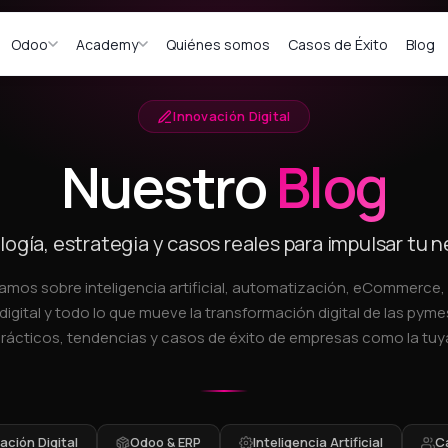
Odoo
Academy
Quiénes somos
Casos de Éxito
Blog
Innovación Digital
Nuestro
Blog
ogía, estrategia y casos reales para impulsar tu 
amos sobre inteligencia artificial, automatización, eCommerce
digital y todo lo que mueve la transformación digital de las pymes
rácticos, tendencias y casos de éxito de empresas como la tuy
ción Digital
Odoo & ERP
Inteligencia Artificial
C