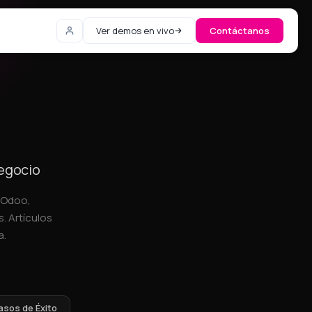
Ver demos en vivo
Contáctanos
negocio
, Odoo,
. Artículos
a.
asos de Éxito