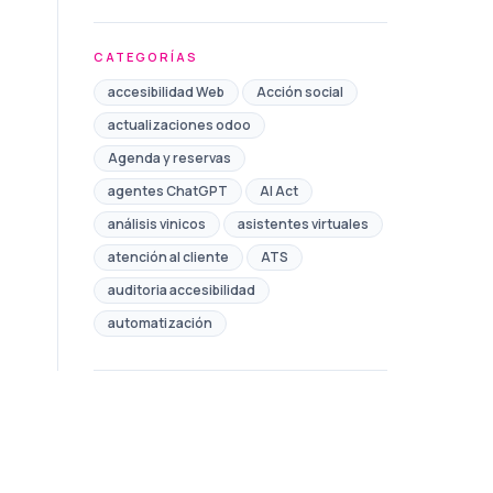
CATEGORÍAS
accesibilidad Web
Acción social
actualizaciones odoo
Agenda y reservas
agentes ChatGPT
AI Act
análisis vinicos
asistentes virtuales
atención al cliente
ATS
auditoria accesibilidad
automatización
Automatización de Marketing
automatización de procesos
automatización redes sociales
Ayudas
Ayuntamiento
bono comercio toledo
Brand safety