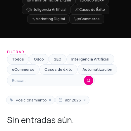
Transformación Digital
Odoo & ERP
Inteligencia Artificial
Casos de Éxito
Marketing Digital
eCommerce
FILTRAR
Todos
Odoo
SEO
Inteligencia Artificial
eCommerce
Casos de éxito
Automatización
×
×
Posicionamiento
abr 2026
Sin entradas aún.