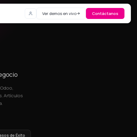
Ver demos en vivo
Contáctanos
negocio
, Odoo,
. Artículos
a.
asos de Éxito