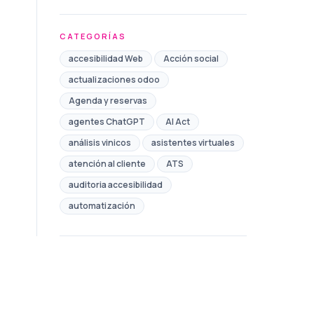
CATEGORÍAS
accesibilidad Web
Acción social
actualizaciones odoo
Agenda y reservas
agentes ChatGPT
AI Act
análisis vinicos
asistentes virtuales
atención al cliente
ATS
auditoria accesibilidad
automatización
Automatización de Marketing
automatización de procesos
automatización redes sociales
Ayudas
Ayuntamiento
bono comercio toledo
Brand safety