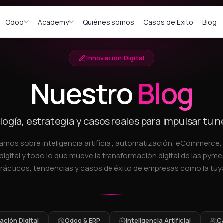
Odoo
Academy
Quiénes somos
Casos de Éxito
Blog
Innovación Digital
Nuestro
Blog
ogía, estrategia y casos reales para impulsar tu 
amos sobre inteligencia artificial, automatización, eCommerce
digital y todo lo que mueve la transformación digital de las pymes
rácticos, tendencias y casos de éxito de empresas como la tuy
ción Digital
Odoo & ERP
Inteligencia Artificial
C