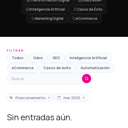
Transformación Digital
Odoo & ERP
Inteligencia Artificial
Casos de Éxito
Marketing Digital
eCommerce
FILTRAR
Todos
Odoo
SEO
Inteligencia Artificial
eCommerce
Casos de éxito
Automatización
×
×
Posicionamiento
mar 2025
Sin entradas aún.