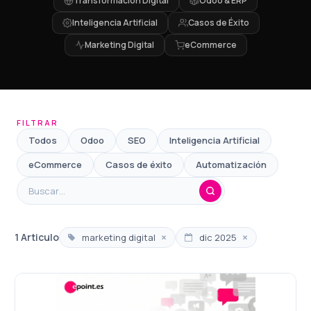
Transformación Digital
Odoo & ERP
Inteligencia Artificial
Casos de Éxito
Marketing Digital
eCommerce
FILTRAR
Todos
Odoo
SEO
Inteligencia Artificial
eCommerce
Casos de éxito
Automatización
×
×
1 Articulo
marketing digital
dic 2025