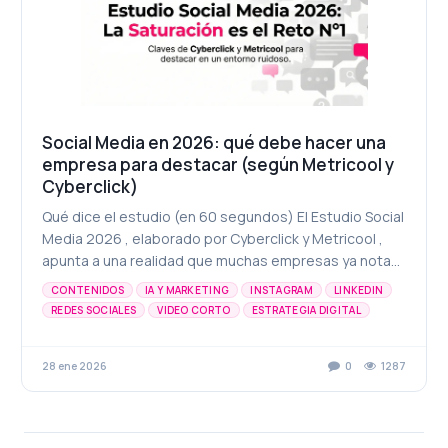
Social Media en 2026: qué debe hacer una
empresa para destacar (según Metricool y
Cyberclick)
Qué dice el estudio (en 60 segundos) El Estudio Social
Media 2026 , elaborado por Cyberclick y Metricool ,
apunta a una realidad que muchas empresas ya notan:
competir por atención es cada vez más dif...
CONTENIDOS
IA Y MARKETING
INSTAGRAM
LINKEDIN
REDES SOCIALES
VIDEO CORTO
ESTRATEGIA DIGITAL
ESTRATEGIA SOCIAL MEDIA
INTELIGENCIA ARTIFICIAL
MARKETING DIGITAL
METRICOOL
REELS
28 ene 2026
0
1287
TENDENCIAS 2026