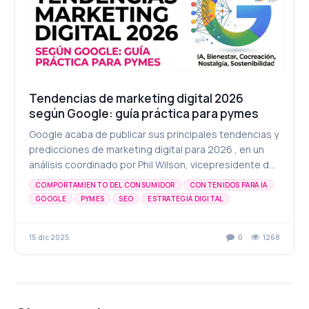
Tendencias de marketing digital 2026
según Google: guía práctica para pymes
Google acaba de publicar sus principales tendencias y
predicciones de marketing digital para 2026 , en un
análisis coordinado por Phil Wilson, vicepresidente de
marketing publicitario de Google en EME...
COMPORTAMIENTO DEL CONSUMIDOR
CONTENIDOS PARA IA
GOOGLE
PYMES
SEO
ESTRATEGIA DIGITAL
INTELIGENCIA ARTIFICIAL
MARKETING DIGITAL
TENDENCIAS 2026
TRANSFORMACIÓN DIGITAL
15 dic 2025
0
1268