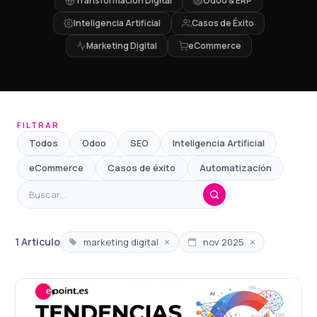
Transformación Digital
Odoo & ERP
Inteligencia Artificial
Casos de Éxito
Marketing Digital
eCommerce
FILTRAR
Todos
Odoo
SEO
Inteligencia Artificial
eCommerce
Casos de éxito
Automatización
×
×
1 Articulo
marketing digital
nov 2025