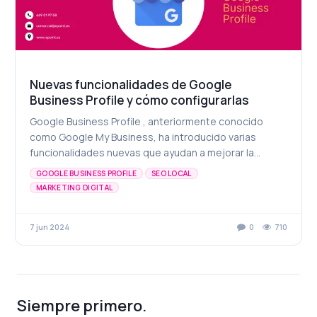
Nuevas funcionalidades de Google
Business Profile y cómo configurarlas
Google Business Profile , anteriormente conocido
como Google My Business, ha introducido varias
funcionalidades nuevas que ayudan a mejorar la
presencia en línea y la interacción directa con los
GOOGLE BUSINESS PROFILE
SEO LOCAL
clien...
MARKETING DIGITAL
7 jun 2024
0
710
Siempre primero.