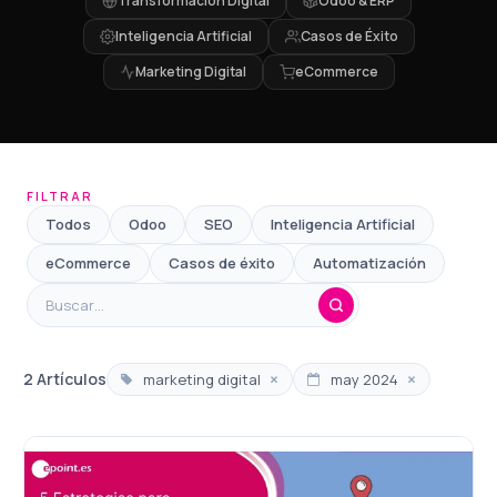
Transformación Digital
Odoo & ERP
Inteligencia Artificial
Casos de Éxito
Marketing Digital
eCommerce
FILTRAR
Todos
Odoo
SEO
Inteligencia Artificial
eCommerce
Casos de éxito
Automatización
×
×
2 Artículos
marketing digital
may 2024