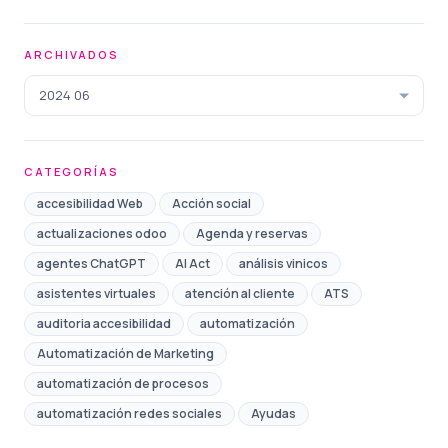
ARCHIVADOS
2024 06
CATEGORÍAS
accesibilidad Web
Acción social
actualizaciones odoo
Agenda y reservas
agentes ChatGPT
AI Act
análisis vinicos
asistentes virtuales
atención al cliente
ATS
auditoria accesibilidad
automatización
Automatización de Marketing
automatización de procesos
automatización redes sociales
Ayudas
Ayuntamiento
bono comercio toledo
Brand safety