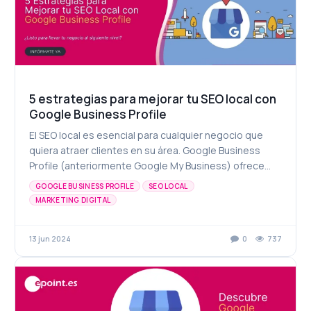
5 estrategias para mejorar tu SEO local con
Google Business Profile
El SEO local es esencial para cualquier negocio que
quiera atraer clientes en su área. Google Business
Profile (anteriormente Google My Business) ofrece
una variedad de herramientas que pueden ayudart...
GOOGLE BUSINESS PROFILE
SEO LOCAL
MARKETING DIGITAL
13 jun 2024
0
737