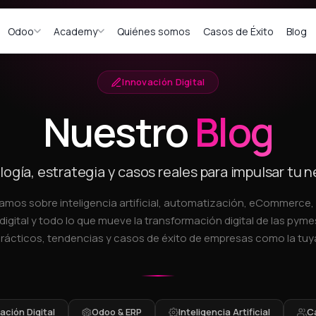
Odoo
Academy
Quiénes somos
Casos de Éxito
Blog
Innovación Digital
Nuestro
Blog
ogía, estrategia y casos reales para impulsar tu 
amos sobre inteligencia artificial, automatización, eCommerce
digital y todo lo que mueve la transformación digital de las pymes
rácticos, tendencias y casos de éxito de empresas como la tuy
ción Digital
Odoo & ERP
Inteligencia Artificial
C