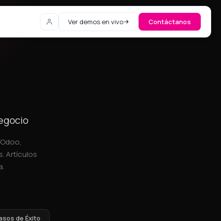
Ver demos en vivo
Contáctanos
negocio
, Odoo,
. Artículos
a.
asos de Éxito