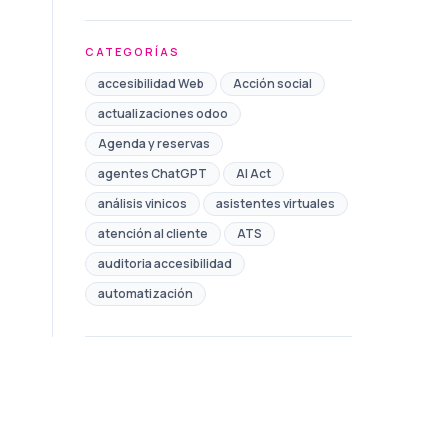
CATEGORÍAS
accesibilidad Web
Acción social
actualizaciones odoo
Agenda y reservas
agentes ChatGPT
AI Act
análisis vinicos
asistentes virtuales
atención al cliente
ATS
auditoria accesibilidad
automatización
Automatización de Marketing
automatización de procesos
automatización redes sociales
Ayudas
Ayuntamiento
bono comercio toledo
Brand safety