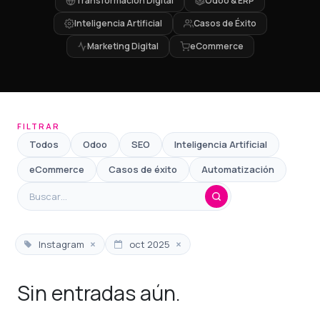
Transformación Digital
Odoo & ERP
Inteligencia Artificial
Casos de Éxito
Marketing Digital
eCommerce
FILTRAR
Todos
Odoo
SEO
Inteligencia Artificial
eCommerce
Casos de éxito
Automatización
×
×
Instagram
oct 2025
Sin entradas aún.