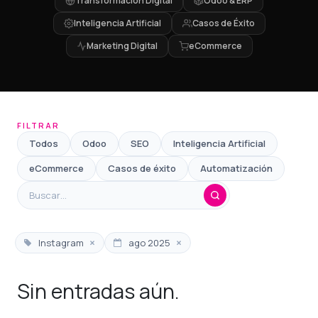
Transformación Digital
Odoo & ERP
Inteligencia Artificial
Casos de Éxito
Marketing Digital
eCommerce
FILTRAR
Todos
Odoo
SEO
Inteligencia Artificial
eCommerce
Casos de éxito
Automatización
×
×
Instagram
ago 2025
Sin entradas aún.