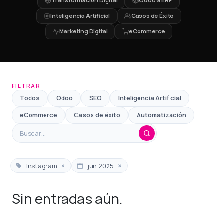
Transformación Digital
Odoo & ERP
Inteligencia Artificial
Casos de Éxito
Marketing Digital
eCommerce
FILTRAR
Todos
Odoo
SEO
Inteligencia Artificial
eCommerce
Casos de éxito
Automatización
×
×
Instagram
jun 2025
Sin entradas aún.