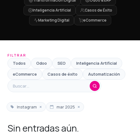
Transformación Digital
Odoo & ERP
Inteligencia Artificial
Casos de Éxito
Marketing Digital
eCommerce
FILTRAR
Todos
Odoo
SEO
Inteligencia Artificial
eCommerce
Casos de éxito
Automatización
×
×
Instagram
mar 2025
Sin entradas aún.