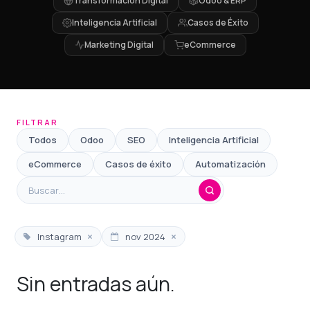
Transformación Digital
Odoo & ERP
Inteligencia Artificial
Casos de Éxito
Marketing Digital
eCommerce
FILTRAR
Todos
Odoo
SEO
Inteligencia Artificial
eCommerce
Casos de éxito
Automatización
×
×
Instagram
nov 2024
Sin entradas aún.