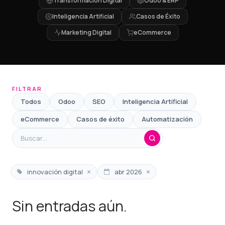
Transformación Digital
Odoo & ERP
Inteligencia Artificial
Casos de Éxito
Marketing Digital
eCommerce
FILTRAR
Todos
Odoo
SEO
Inteligencia Artificial
eCommerce
Casos de éxito
Automatización
×
×
innovación digital
abr 2026
Sin entradas aún.