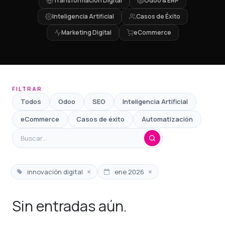
Transformación Digital
Odoo & ERP
Inteligencia Artificial
Casos de Éxito
Marketing Digital
eCommerce
FILTRAR
Todos
Odoo
SEO
Inteligencia Artificial
eCommerce
Casos de éxito
Automatización
×
×
innovación digital
ene 2026
Sin entradas aún.