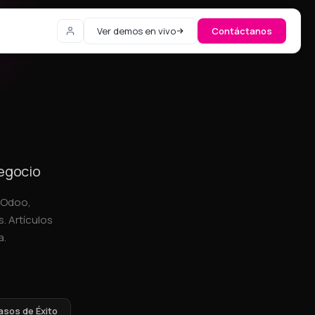
Ver demos en vivo
Contáctanos
negocio
, Odoo,
. Artículos
a.
asos de Éxito