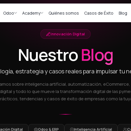
Odoo
Academy
Quiénes somos
Casos de Éxito
Blog
Innovación Digital
Nuestro
Blog
ogía, estrategia y casos reales para impulsar tu 
amos sobre inteligencia artificial, automatización, eCommerce
digital y todo lo que mueve la transformación digital de las pymes
rácticos, tendencias y casos de éxito de empresas como la tuy
ción Digital
Odoo & ERP
Inteligencia Artificial
C