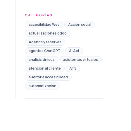
CATEGORÍAS
accesibilidad Web
Acción social
actualizaciones odoo
Agenda y reservas
agentes ChatGPT
AI Act
análisis vinicos
asistentes virtuales
atención al cliente
ATS
auditoria accesibilidad
automatización
Automatización de Marketing
automatización de procesos
automatización redes sociales
Ayudas
Ayuntamiento
bono comercio toledo
Brand safety