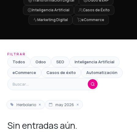
Transformación Digital
Odoo & ERP
Inteligencia Artificial
Casos de Éxito
Marketing Digital
eCommerce
FILTRAR
Todos
Odoo
SEO
Inteligencia Artificial
eCommerce
Casos de éxito
Automatización
×
×
Herbolario
may 2026
Sin entradas aún.