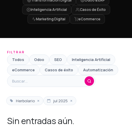
Transformación Digital
Odoo & ERP
Inteligencia Artificial
Casos de Éxito
Marketing Digital
eCommerce
FILTRAR
Todos
Odoo
SEO
Inteligencia Artificial
eCommerce
Casos de éxito
Automatización
×
×
Herbolario
jul 2025
Sin entradas aún.