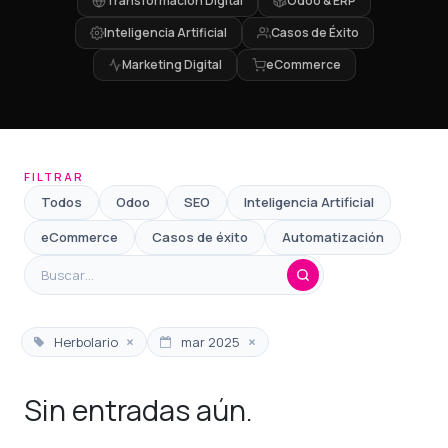
Transformación Digital
Odoo & ERP
Inteligencia Artificial
Casos de Éxito
Marketing Digital
eCommerce
FILTRAR
Todos
Odoo
SEO
Inteligencia Artificial
eCommerce
Casos de éxito
Automatización
×
×
Herbolario
mar 2025
Sin entradas aún.