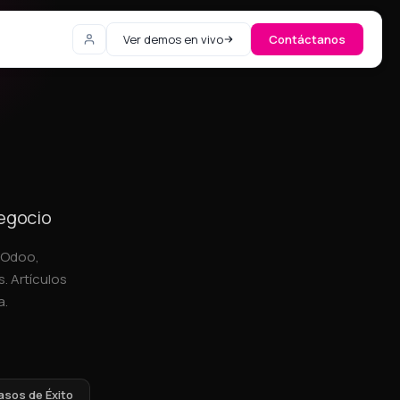
Ver demos en vivo
Contáctanos
negocio
, Odoo,
. Artículos
a.
asos de Éxito