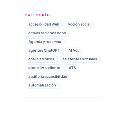
CATEGORÍAS
accesibilidad Web
Acción social
actualizaciones odoo
Agenda y reservas
agentes ChatGPT
AI Act
análisis vinicos
asistentes virtuales
atención al cliente
ATS
auditoria accesibilidad
automatización
Automatización de Marketing
automatización de procesos
automatización redes sociales
Ayudas
Ayuntamiento
bono comercio toledo
Brand safety