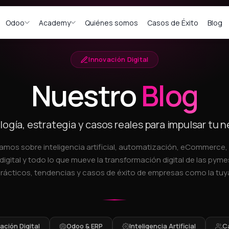
Odoo
Academy
Quiénes somos
Casos de Éxito
Blog
Innovación Digital
Nuestro
Blog
ogía, estrategia y casos reales para impulsar tu 
amos sobre inteligencia artificial, automatización, eCommerce
digital y todo lo que mueve la transformación digital de las pymes
rácticos, tendencias y casos de éxito de empresas como la tuy
ción Digital
Odoo & ERP
Inteligencia Artificial
C