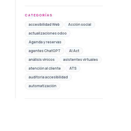
CATEGORÍAS
accesibilidad Web
Acción social
actualizaciones odoo
Agenda y reservas
agentes ChatGPT
AI Act
análisis vinicos
asistentes virtuales
atención al cliente
ATS
auditoria accesibilidad
automatización
Automatización de Marketing
automatización de procesos
automatización redes sociales
Ayudas
Ayuntamiento
bono comercio toledo
Brand safety