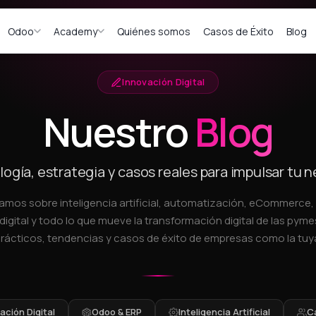
Odoo
Academy
Quiénes somos
Casos de Éxito
Blog
Innovación Digital
Nuestro
Blog
ogía, estrategia y casos reales para impulsar tu 
amos sobre inteligencia artificial, automatización, eCommerce
digital y todo lo que mueve la transformación digital de las pymes
rácticos, tendencias y casos de éxito de empresas como la tuy
ción Digital
Odoo & ERP
Inteligencia Artificial
C