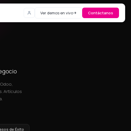
Ver demos en vivo
Contáctanos
negocio
, Odoo,
. Artículos
a.
asos de Éxito