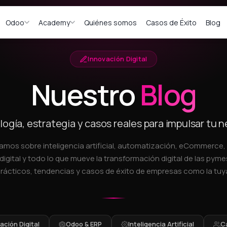
Odoo
Academy
Quiénes somos
Casos de Éxito
Blog
Innovación Digital
Nuestro
Blog
ogía, estrategia y casos reales para impulsar tu 
amos sobre inteligencia artificial, automatización, eCommerce
digital y todo lo que mueve la transformación digital de las pymes
rácticos, tendencias y casos de éxito de empresas como la tuy
ción Digital
Odoo & ERP
Inteligencia Artificial
C