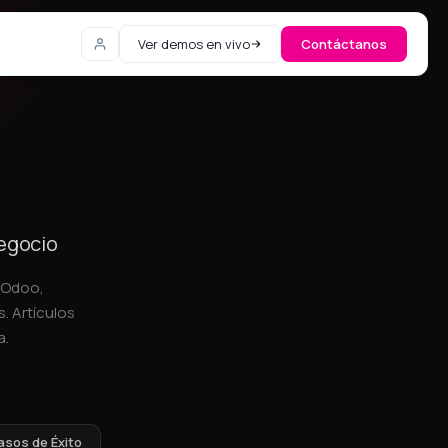
Ver demos en vivo
Contáctanos
negocio
, Odoo,
. Artículos
a.
asos de Éxito