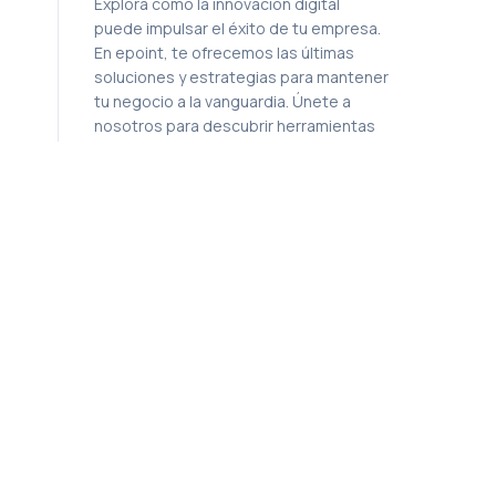
Explora cómo la innovación digital
puede impulsar el éxito de tu empresa.
En epoint, te ofrecemos las últimas
soluciones y estrategias para mantener
tu negocio a la vanguardia. Únete a
nosotros para descubrir herramientas
efectivas que transformarán tus
operaciones y te prepararán para el
futuro.
SÍGUENOS
ARCHIVADOS
2024 08