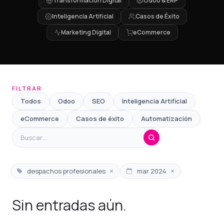
Transformación Digital
Odoo & ERP
Inteligencia Artificial
Casos de Éxito
Marketing Digital
eCommerce
FILTRAR
Todos
Odoo
SEO
Inteligencia Artificial
eCommerce
Casos de éxito
Automatización
×
×
despachos profesionales
mar 2024
Sin entradas aún.