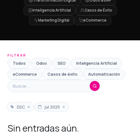
Transformación Digital
Odoo & ERP
Inteligencia Artificial
Casos de Éxito
Marketing Digital
eCommerce
FILTRAR
Todos
Odoo
SEO
Inteligencia Artificial
eCommerce
Casos de éxito
Automatización
×
×
D2C
jul 2025
Sin entradas aún.